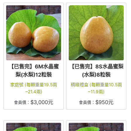
【已售完】6M水晶蜜
【已售完】8S水晶蜜梨
梨(水梨)12粒裝
(水梨)8粒裝
家庭號 (每顆重量19.5兩
精緻禮盒 (每顆重量10.5兩
~21.4兩)
~11.9兩)
$
3,000
元
$
950
元
會員價：
會員價：