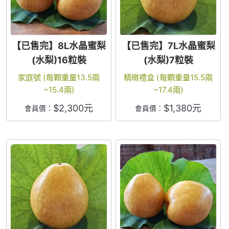
【已售完】8L水晶蜜梨
【已售完】7L水晶蜜梨
(水梨)16粒裝
(水梨)7粒裝
家庭號 (每顆重量13.5兩
精緻禮盒 (每顆重量15.5兩
~15.4兩)
~17.4兩)
$
2,300
元
$
1,380
元
會員價：
會員價：