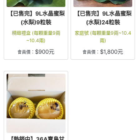
【已售完】9L水晶蜜梨
【已售完】9L水晶蜜梨
(水梨)9粒裝
(水梨)24粒裝
精緻禮盒 (每顆重量9兩
家庭號 (每顆重量9兩~10.4
~10.4兩)
兩)
$
900
元
$
1,800
元
會員價：
會員價：
【熱銷中】36A寶島甘