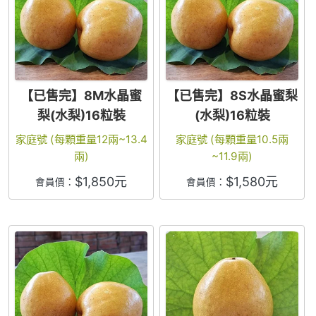
【已售完】8M水晶蜜
【已售完】8S水晶蜜梨
梨(水梨)16粒裝
(水梨)16粒裝
家庭號 (每顆重量12兩~13.4
家庭號 (每顆重量10.5兩
兩)
~11.9兩)
$
1,850
元
$
1,580
元
會員價：
會員價：