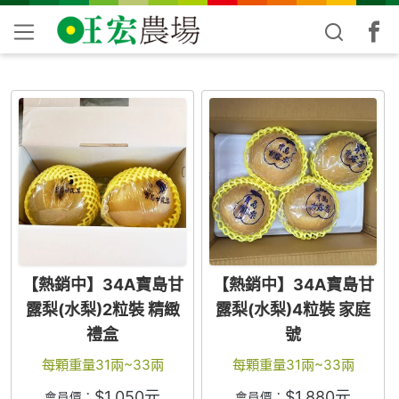
【熱銷中】34A寶島甘
【熱銷中】34A寶島甘
露梨(水梨)2粒裝 精緻
露梨(水梨)4粒裝 家庭
禮盒
號
每顆重量31兩~33兩
每顆重量31兩~33兩
$
1,050
元
$
1,880
元
會員價：
會員價：