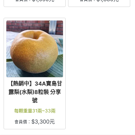
【熱銷中】34A寶島甘
露梨(水梨)8粒裝 分享
號
每顆重量31兩~33兩
$
3,300
元
會員價：