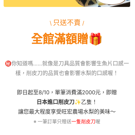
只送不賣
\
/
全館滿額贈🎁
㊙️你知道嗎……就像是刀具品質會影響生魚片口感一
樣，
削皮刀的品質也會影響水梨的口感喔！
即日起至8/10，單筆消費滿2000元，即贈
日本進口削皮刀✨
乙隻！
讓您最大程度享受旺宏農場水梨的美味～
※ 一筆訂單只贈送
一隻削皮刀
喔